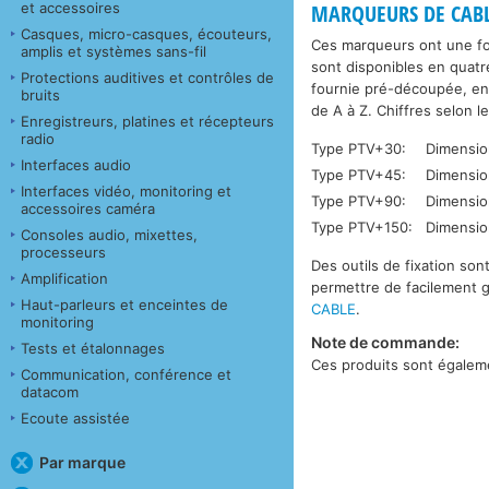
et accessoires
MARQUEURS DE CAB
Casques, micro-casques, écouteurs,
Ces marqueurs ont une fo
amplis et systèmes sans-fil
sont disponibles en quat
Protections auditives et contrôles de
fournie pré-découpée, en 
bruits
de A à Z. Chiffres selon l
Enregistreurs, platines et récepteurs
radio
Type PTV+30:
Dimensio
Interfaces audio
Type PTV+45:
Dimensio
Interfaces vidéo, monitoring et
Type PTV+90:
Dimensio
accessoires caméra
Type PTV+150:
Dimensio
Consoles audio, mixettes,
processeurs
Des outils de fixation so
Amplification
permettre de facilement gl
Haut-parleurs et enceintes de
CABLE
.
monitoring
Note de commande:
Tests et étalonnages
Ces produits sont égaleme
Communication, conférence et
datacom
Ecoute assistée
Par marque