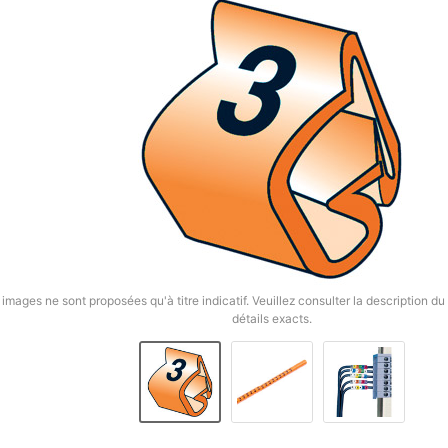
 images ne sont proposées qu'à titre indicatif. Veuillez consulter la description du 
détails exacts.