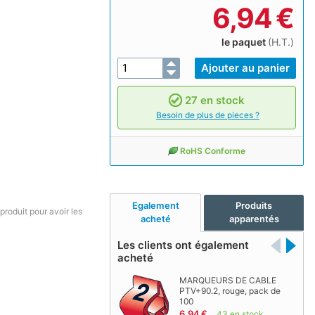
6,94
€
le paquet
(H.T.)
27 en stock
Besoin de plus de pieces ?
RoHS Conforme
Egalement
Produits
produit pour avoir les
acheté
apparentés
Les clients ont également
acheté
MARQUEURS DE CABLE
PTV+90.2, rouge, pack de
100
6,94 €
43 en stock