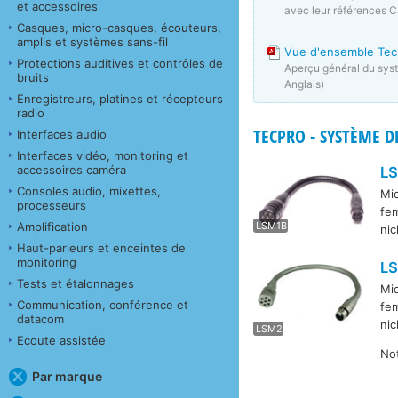
et accessoires
avec leur références 
Casques, micro-casques, écouteurs,
amplis et systèmes sans-fil
Vue d'ensemble Tec
Protections auditives et contrôles de
Aperçu général du sys
bruits
Anglais)
Enregistreurs, platines et récepteurs
radio
TECPRO - SYSTÈME 
Interfaces audio
Interfaces vidéo, monitoring et
accessoires caméra
L
Consoles audio, mixettes,
Mi
processeurs
fem
Amplification
LSM1B
nic
LSM1
Haut-parleurs et enceintes de
monitoring
L
Tests et étalonnages
Mi
Communication, conférence et
fem
L
datacom
nic
LSM2
Ecoute assistée
Not
Par marque