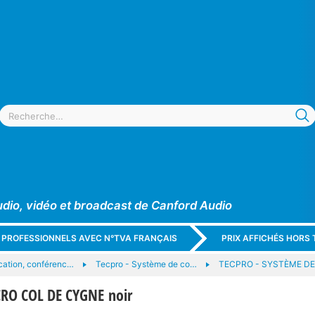
udio, vidéo et broadcast de Canford Audio
X PROFESSIONNELS AVEC N°TVA FRANÇAIS
PRIX AFFICHÉS HORS 
ation, conférenc…
Tecpro - Système de co…
TECPRO - SYSTÈME D
RO COL DE CYGNE noir