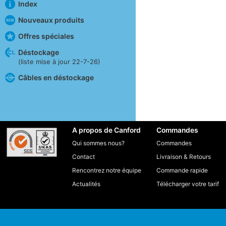
Index
Nouveaux produits
Offres spéciales
Déstockage
(liste mise à jour 22-7-26)
Câbles en déstockage
A propos de Canford
Commandes
Qui sommes nous?
Commandes
Contact
Livraison
&
Retours
Rencontrez notre équipe
Commande rapide
Actualités
Télécharger votre tarif