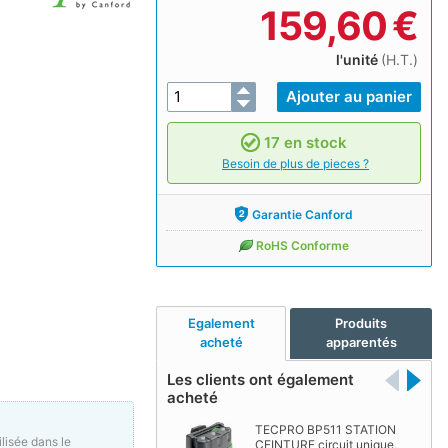
159,60
€
l'unité
(H.T.)
17 en stock
Besoin de plus de pieces ?
Garantie Canford
RoHS Conforme
Egalement
Produits
acheté
apparentés
Les clients ont également
acheté
TECPRO BP511 STATION
ilisée dans le
CEINTURE circuit unique,