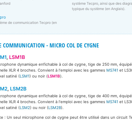
Canford
système Tecpro, ainsi que des diagra
typique du système (en Anglais).
pro
tème de communication Tecpro (en
DE COMMUNICATION - MICRO COL DE CYGNE
SM1
,
LSM1B
crophone dynamique enfichable à col de cygne, tige de 250 mm, équip
elle XLR 4 broches. Convient à l'emploi avec les gammes
MS741
et LS30
kel satiné (
LSM1
) ou noir (
LSM1B
).
SM2
,
LSM2B
crophone dynamique enfichable à col de cygne, tige de 400 mm, équip
elle XLR 4 broches. Convient à l'emploi avec les gammes
MS741
et LS30
SM2B
kel satiné (
LSM2
) ou noir (
LSM2B
).
e : Un seul microphone col de cygne peut être utilisé dans un circuit T