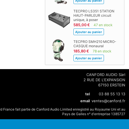
TECPRO LS351 STATION
HAUT-PARLEUR circuit
unique, à poser
585,00 €
47 en stock
TECPRO SMH210 MICRO-
CASQUE monaural
185,80 €
78 en stock
CANFORD AUDIO Sàrl
2 RUE DE L'EXPANSION
67150 ERSTEIN
tel
03 88 55 13 13
email
ventes@canford.fr
d France fait partie de Canford Audio Limited enregistré au Royaume Uni et au
Pays de Galles n° d'entreprise 1385727