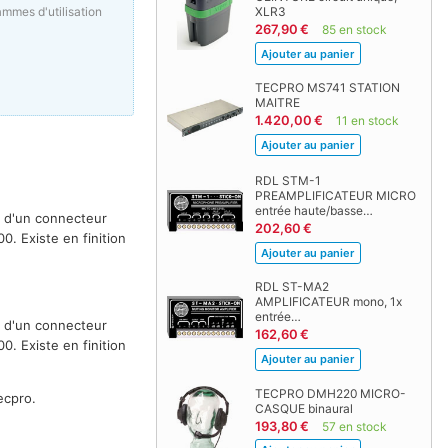
mmes d'utilisation
XLR3
267,90 €
85 en stock
TECPRO MS741 STATION
MAITRE
1.420,00 €
11 en stock
RDL STM-1
PREAMPLIFICATEUR MICRO
entrée haute/basse…
é d'un connecteur
202,60 €
0. Existe en finition
RDL ST-MA2
AMPLIFICATEUR mono, 1x
entrée…
é d'un connecteur
162,60 €
0. Existe en finition
TECPRO DMH220 MICRO-
ecpro.
CASQUE binaural
193,80 €
57 en stock